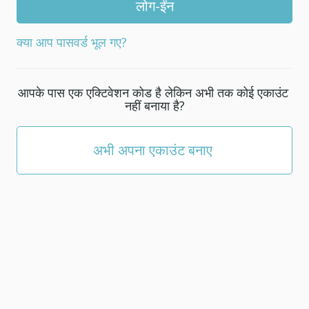
एक
नये
क्या आप पासवर्ड भूल गए?
पासवर्ड
का
चयन
आपके पास एक एक्टिवेशन कोड है लेकिन अभी तक कोई एकाउंट
कीजिए;
नहीं बनाया है?
यह
कम
से
अभी अपना एकाउंट बनाए
कम
5
अक्षरों
का
होना
चाहिए॰